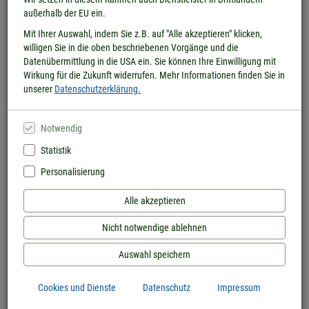
außerhalb der EU ein.
Stöbern Sie online...
Mit Ihrer Auswahl, indem Sie z.B. auf "Alle akzeptieren" klicken,
willigen Sie in die oben beschriebenen Vorgänge und die
Datenübermittlung in die USA ein. Sie können Ihre Einwilligung mit
...in unserem übersichtlichen, gut strukturierten Antiquariats-Shop!
Wirkung für die Zukunft widerrufen. Mehr Informationen finden Sie in
Zum Antiquariats-Shop
unserer
Datenschutzerklärung.
Notwendig
Statistik
Personalisierung
Alle akzeptieren
Nicht notwendige ablehnen
Auswahl speichern
Cookies und Dienste
Datenschutz
Impressum
...oder besuchen Sie unseren